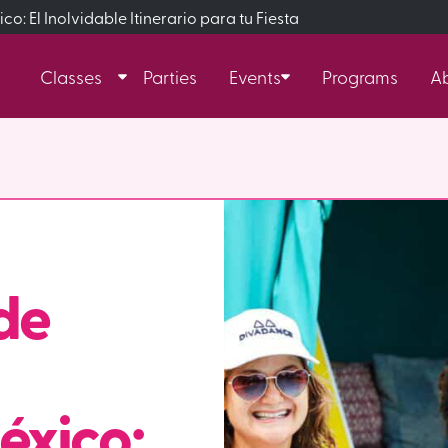
: El Inolvidable Itinerario para tu Fiesta
Classes
Parties
Events
Programs
A
de
éxico: