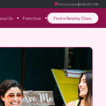
|
Find a location
(254) 307-2781
Find a Nearby Class
bout Us
Franchise