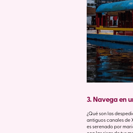
3. Navega en u
¿Qué son las despedid
antiguos canales de X
es serenado por maria
con las risas de tus m