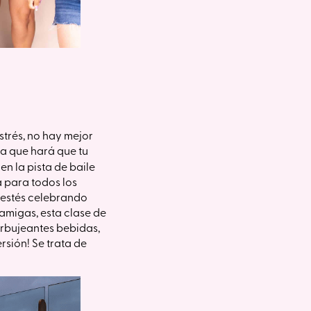
strés, no hay mejor
ia que hará que tu
en la pista de baile
a para todos los
e estés celebrando
migas, esta clase de
burbujeantes bebidas,
sión! Se trata de