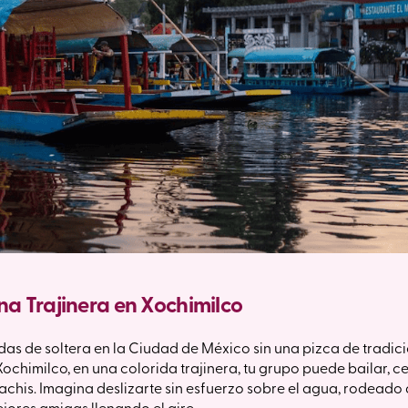
na Trajinera en Xochimilco
as de soltera en la Ciudad de México sin una pizca de tradic
ochimilco, en una colorida trajinera, tu grupo puede bailar, c
chis. Imagina deslizarte sin esfuerzo sobre el agua, rodeado d
ejores amigas llenando el aire.