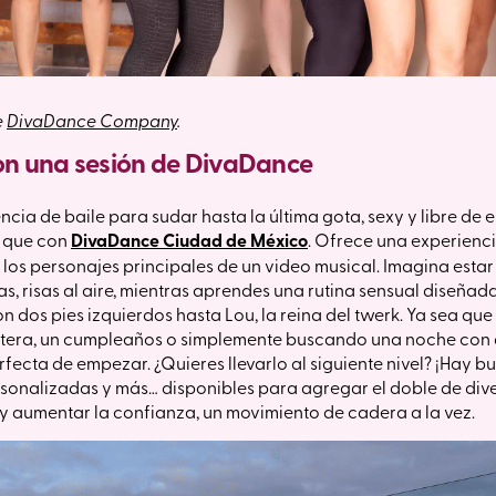
e
DivaDance Company
.
on una sesión de DivaDance
ncia de baile para sudar hasta la última gota, sexy y libre de e
 que con
DivaDance Ciudad de México
. Ofrece una experienc
los personajes principales de un video musical. Imagina estar 
s, risas al aire, mientras aprendes una rutina sensual diseñad
on dos pies izquierdos hasta Lou, la reina del twerk. Ya sea qu
tera, un cumpleaños o simplemente buscando una noche con a
rfecta de empezar. ¿Quieres llevarlo al siguiente nivel? ¡Hay 
sonalizadas y más… disponibles para agregar el doble de diver
y aumentar la confianza, un movimiento de cadera a la vez.