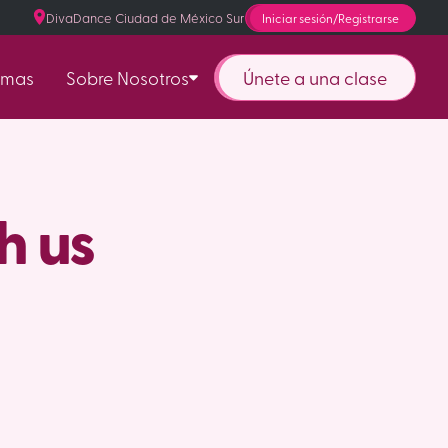
DivaDance Ciudad de México Sur
Iniciar sesión/Registrarse
Únete a una clase
amas
Sobre Nosotros
h us