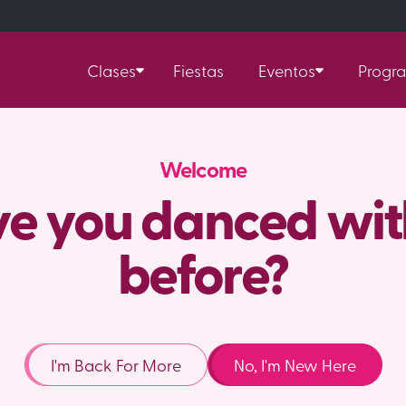
Clases
Fiestas
Eventos
Progr
Welcome
e you danced wit
before?
I'm Back For More
No, I'm New Here