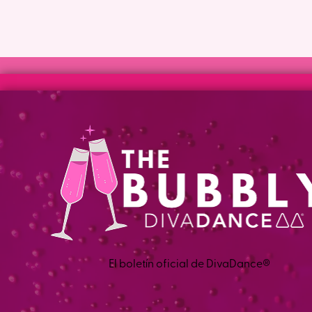
El boletín oficial de DivaDance®