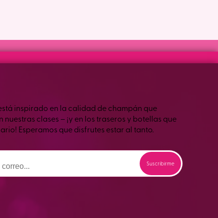
está inspirado en la calidad de champán que
nuestras clases – ¡y en los traseros y botellas que
ario! Esperamos que disfrutes estar al tanto.