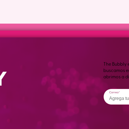
The Bubbly 
buscamos en 
abrimos a di
Correo